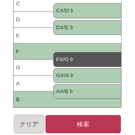
C
C#/D♭
D
D#/E♭
E
F
F#/G♭
G
G#/A♭
A
A#/B♭
B
クリア
検索