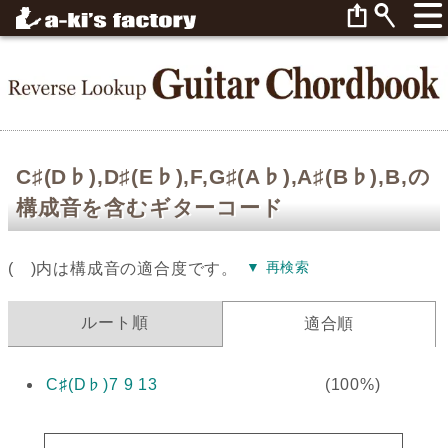
C♯(D♭),D♯(E♭),F,G♯(A♭),A♯(B♭),B,の
構成音を含むギターコード
▼ 再検索
( )内は構成音の適合度です。
ルート順
適合順
C♯(D♭)7 9 13
(100%)