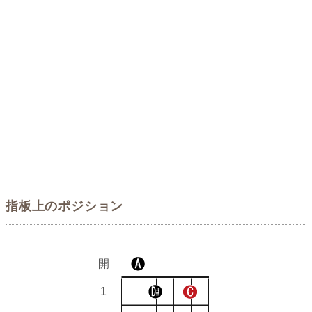
指板上のポジション
開
1