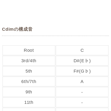
Cdimの構成音
Root
C
3rd/4th
D#(E♭)
5th
F#(G♭)
6th/7th
A
9th
-
11th
-