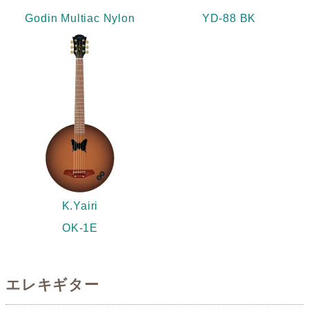
Godin Multiac Nylon
YD-88 BK
K.Yairi
OK-1E
エレキギター