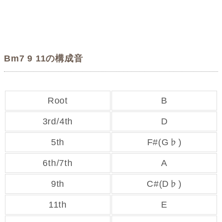
Bm7 9 11の構成音
Root
B
3rd/4th
D
5th
F#(G♭)
6th/7th
A
9th
C#(D♭)
11th
E