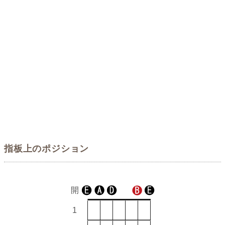
指板上のポジション
開
1