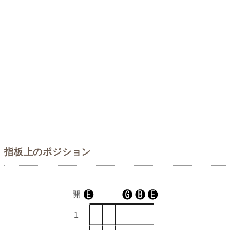
指板上のポジション
開
1