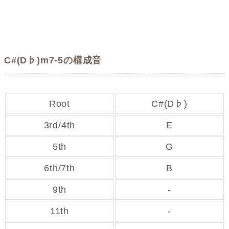
C#(D♭)m7-5の構成音
Root
C#(D♭)
3rd/4th
E
5th
G
6th/7th
B
9th
-
11th
-