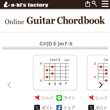
C#(D♭)m7-5