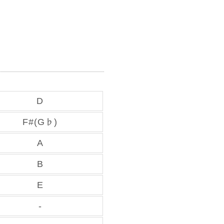
D
F#(G♭)
A
B
E
-