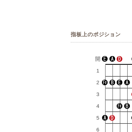
指板上のポジション
開
1
2
3
4
5
6