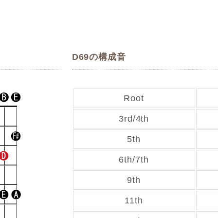
D69の構成音
Root
3rd/4th
5th
6th/7th
9th
11th