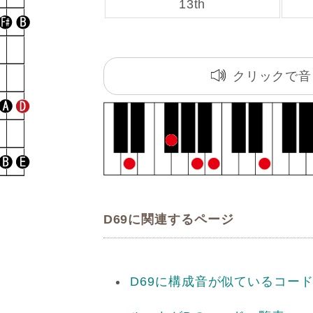
13th
クリックで音
D69に関連するページ
D69に構成音が似ているコー