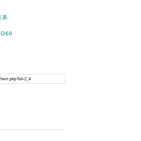
覧表
D69
方