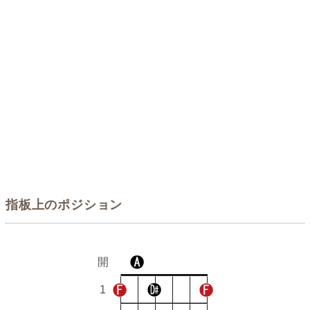
指板上のポジション
開
1