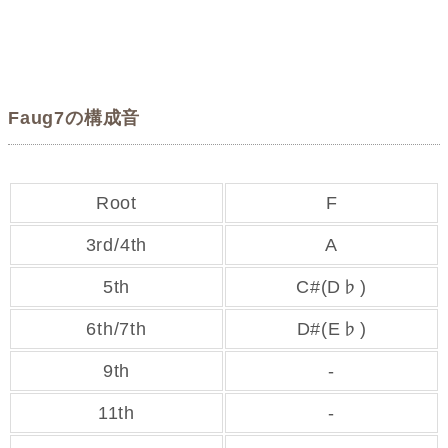
Faug7の構成音
Root
F
3rd/4th
A
5th
C#(D♭)
6th/7th
D#(E♭)
9th
-
11th
-