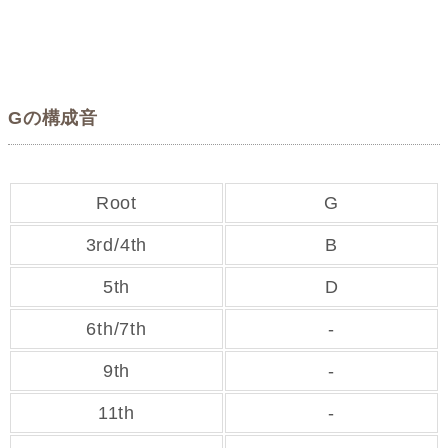
Gの構成音
Root
G
3rd/4th
B
5th
D
6th/7th
-
9th
-
11th
-