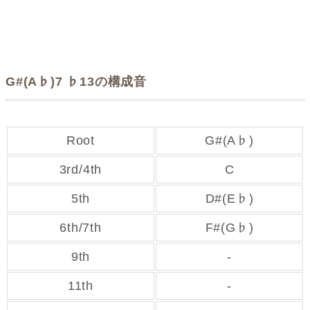
G#(A♭)7 ♭13の構成音
Root
G#(A♭)
3rd/4th
C
5th
D#(E♭)
6th/7th
F#(G♭)
9th
-
11th
-