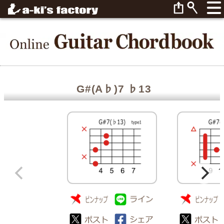
G#(A♭)7 ♭13