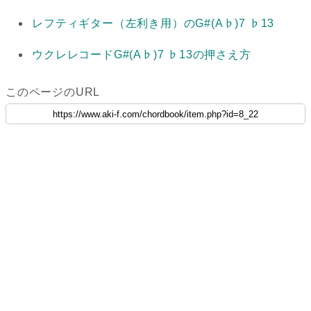
レフティギター（左利き用）のG#(A♭)7 ♭13
ウクレレコードG#(A♭)7 ♭13の押さえ方
このページのURL