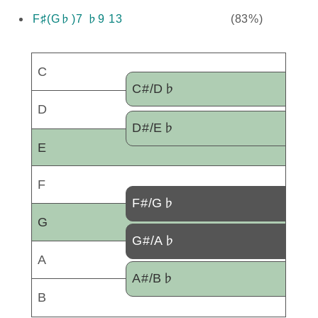
F♯(G♭)7 ♭9 13
(83%)
C
C#/D♭
D
D#/E♭
E
F
F#/G♭
G
G#/A♭
A
A#/B♭
B