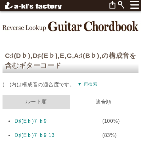
C♯(D♭),D♯(E♭),E,G,A♯(B♭),の構成音を
含むギターコード
▼ 再検索
( )内は構成音の適合度です。
ルート順
適合順
D♯(E♭)7 ♭9
(100%)
D♯(E♭)7 ♭9 13
(83%)