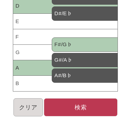
D
D#/E♭
E
F
F#/G♭
G
G#/A♭
A
A#/B♭
B
クリア
検索