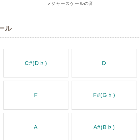
メジャースケールの音
ール
C#(D♭)
D
F
F#(G♭)
A
A#(B♭)