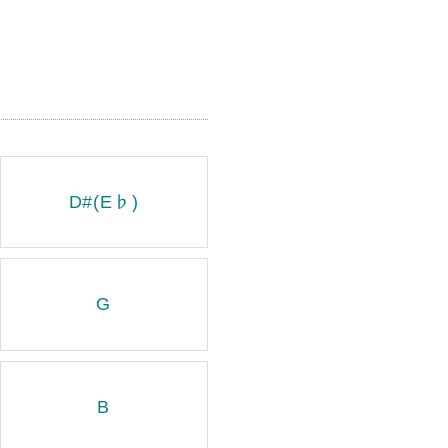
D#(E♭)
G
B