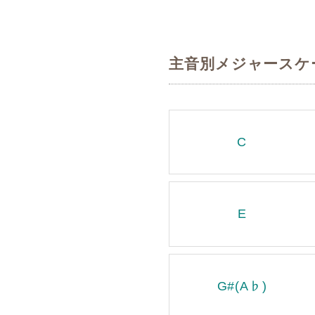
主音別メジャースケ
C
E
G#(A♭)