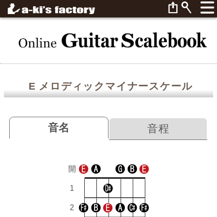
E メロディックマイナースケール
音名
音程
開
1
2