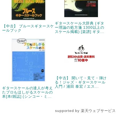
ギタースケール大辞典 (ギタ
【中古】 ブルースギタースケ
ー理論の処方箋 1300以上の
ールブック
スケール掲載) [楽譜] ギタ...
【中古】 聞いて・見て・弾け
る！ジャズ・ギタースケール
入門 / 浦田 泰宏 / エス...
ギタースケールの達人が考え
たプロもほしがるスケールの
本[本/雑誌] (シンコー・ミ...
supported by 楽天ウェブサービス