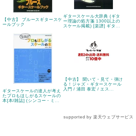
ギタースケール大辞典 (ギタ
【中古】 ブルースギタースケ
ー理論の処方箋 1300以上の
ールブック
スケール掲載) [楽譜] ギタ...
【中古】 聞いて・見て・弾け
る！ジャズ・ギタースケール
入門 / 浦田 泰宏 / エス...
ギタースケールの達人が考え
たプロもほしがるスケールの
本[本/雑誌] (シンコー・ミ...
supported by 楽天ウェブサービス