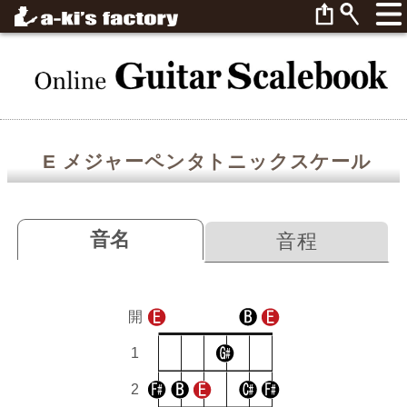
E メジャーペンタトニックスケール
音名
音程
開
1
2