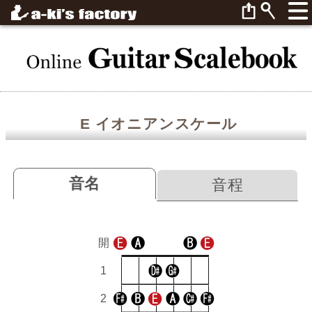
E イオニアンスケール
音名
音程
開
1
2