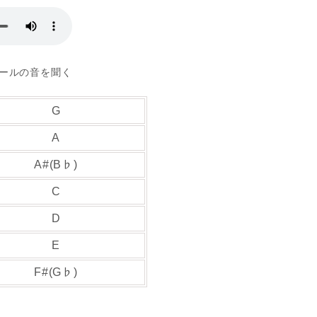
ケールの音を聞く
G
A
A#(B♭)
C
D
E
F#(G♭)