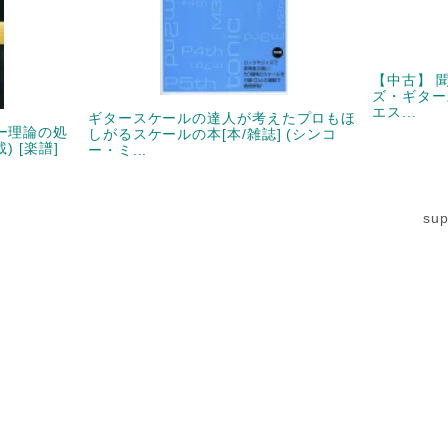
【中古】 
ズ・ギタース
エス...
ギタースケールの達人が考えたプロもほ
ー理論の処
しがるスケールの本[本/雑誌] (シンコ
) [楽譜]
ー・ミ...
su