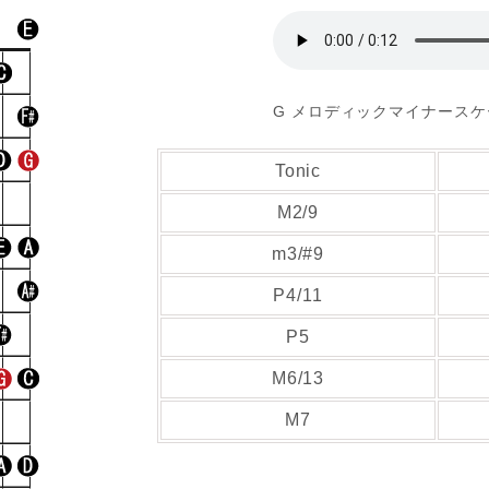
G メロディックマイナース
Tonic
M2/9
m3/#9
P4/11
P5
M6/13
M7