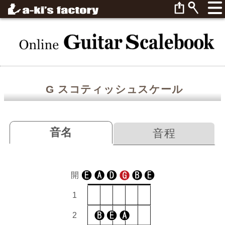
G スコティッシュスケール
音名
音程
開
1
2