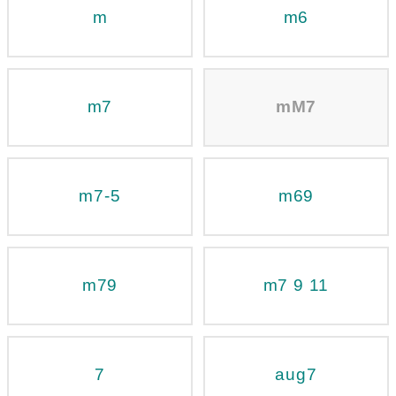
m
m6
m7
mM7
m7-5
m69
m79
m7 9 11
7
aug7