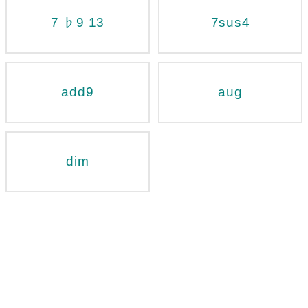
7 ♭9 13
7sus4
add9
aug
dim