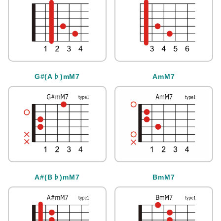
G#(A♭)mM7
AmM7
A#(B♭)mM7
BmM7