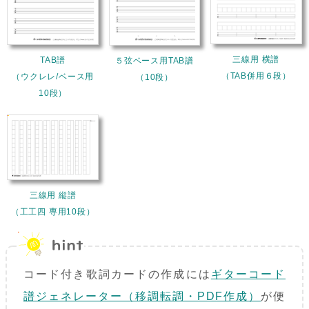
三線用 横譜
TAB譜
５弦ベース用TAB譜
（TAB併用６段）
（ウクレレ/ベース用
（10段）
10段）
三線用 縦譜
（工工四 専用10段）
コード付き歌詞カードの作成には
ギターコード
譜ジェネレーター（移調転調・PDF作成）
が便