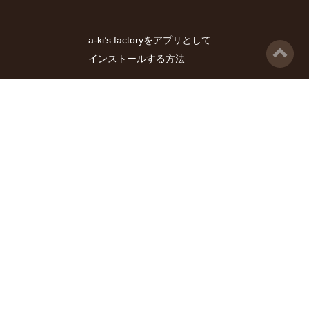
a-ki’s factoryをアプリとして
インストールする方法
運営者a-kiのポートフォリオ
姉妹サイト：
ウクレレユーティリティ
お知らせ・更新情報
お問い合わせフォーム
広告とプライバシーポリシー
since 2000
a-ki's factory
by
a-ki
ver.2026/08/09