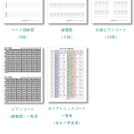
ベース指板図
鍵盤図
白紙ピアノコード
（5段）
（５段）
（10段）
ダイアトニックコード
ピアノコード
一覧表
（鍵盤図）一覧表
（全キー早見表）