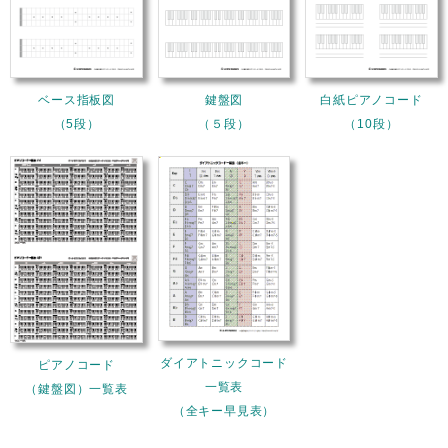
ベース指板図
鍵盤図
白紙ピアノコード
（5段）
（５段）
（10段）
ダイアトニックコード
ピアノコード
一覧表
（鍵盤図）一覧表
（全キー早見表）