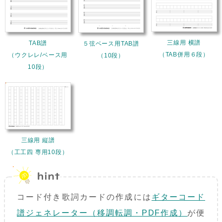
三線用 横譜
TAB譜
５弦ベース用TAB譜
（TAB併用６段）
（ウクレレ/ベース用
（10段）
10段）
三線用 縦譜
（工工四 専用10段）
コード付き歌詞カードの作成には
ギターコード
譜ジェネレーター（移調転調・PDF作成）
が便