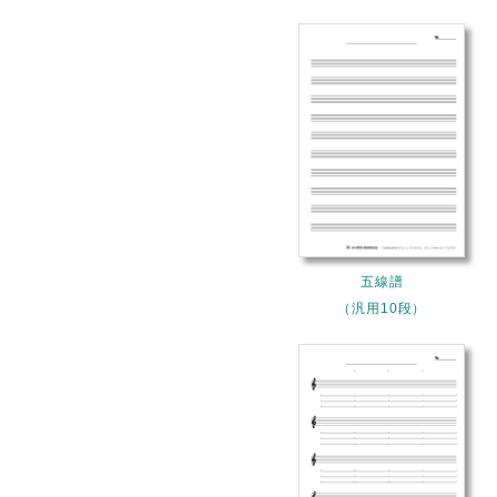
五線譜
（汎用10段）