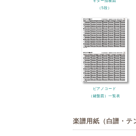
ギター指板図
（5段）
ピアノコード
（鍵盤図）一覧表
楽譜用紙（白譜・テ