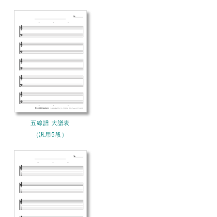
五線譜 大譜表
（汎用5段）