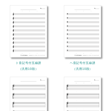
ト音記号付五線譜
ヘ音記号付五線譜
（汎用10段）
（汎用10段）