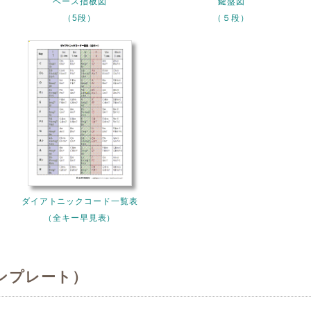
ベース指板図
鍵盤図
（5段）
（５段）
ダイアトニックコード一覧表
（全キー早見表）
ンプレート）