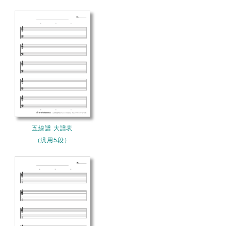
五線譜 大譜表
（汎用5段）