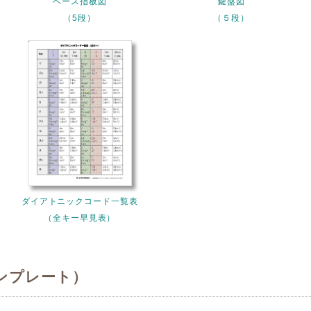
ベース指板図
鍵盤図
（5段）
（５段）
ダイアトニックコード一覧表
（全キー早見表）
ンプレート）