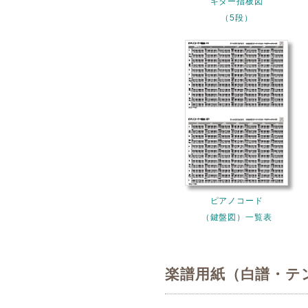
ギター指板図
（5段）
ピアノコード
（鍵盤図）一覧表
楽譜用紙（白譜・テ