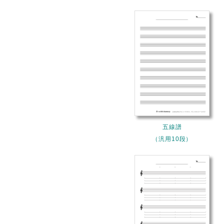
五線譜
（汎用10段）