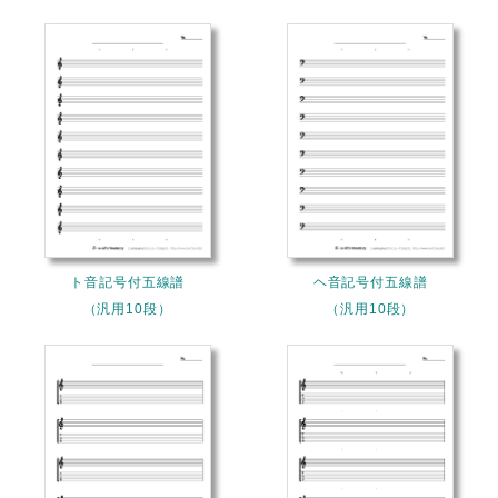
ト音記号付五線譜
ヘ音記号付五線譜
（汎用10段）
（汎用10段）