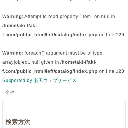
Warning
: Attempt to read property "Item" on null in
/home/aki-f/aki-
f.com/public_html/left/catalog/index.php
on line
120
Warning
: foreach() argument must be of type
array|object, null given in
/home/aki-f/aki-
f.com/public_html/left/catalog/index.php
on line
120
Supported by 楽天ウェブサービス
全件
検索方法