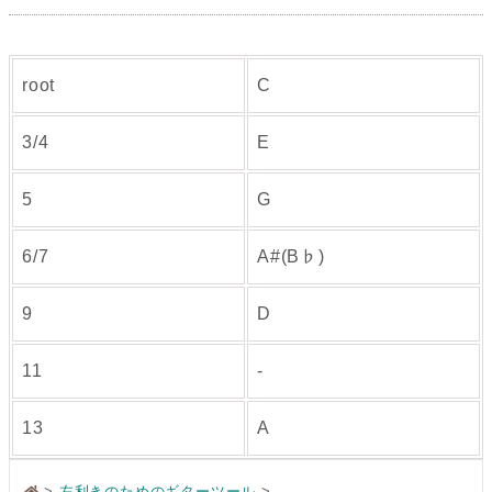
root
C
3/4
E
5
G
6/7
A#(B♭)
9
D
11
-
13
A
>
左利きのためのギターツール