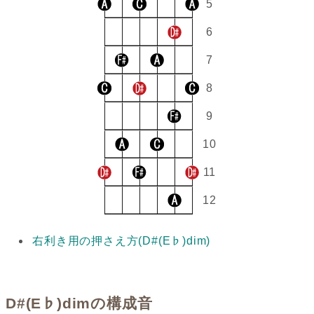
5
6
7
8
9
10
11
12
右利き用の押さえ方(D#(E♭)dim)
D#(E♭)dimの構成音