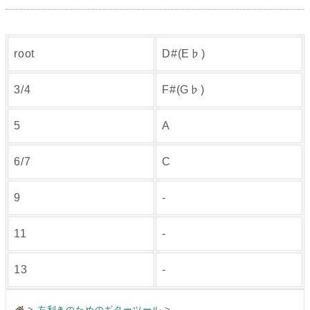
root
D#(E♭)
3/4
F#(G♭)
5
A
6/7
C
9
-
11
-
13
-
>
左利きのためのギターツール