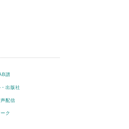
AB譜
ル・出版社
音声配信
マーク