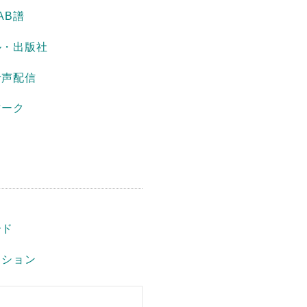
AB譜
ル・出版社
音声配信
マーク
ード
ッション