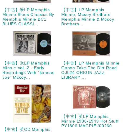
【中古】米LP Memphis
【中古】LP Memphis
Minnie Blues Classics By
Minnie, Mccoy Brothers
Memphis Minnie BC1
Memphis Minnie & Mccoy
BLUES CLASSI...
Brothers...
【中古】米LP Memphis
【中古】LP Memphis Minnie
Minnie Vol. 2 - Early
Gonna Take The Dirt Road
Recordings With ”kansas
OJL24 ORIGIN JAZZ
Joe” Mccoy...
LIBRARY ...
【中古】英LP Memphis
Minnie 1936-1949 Hot Stuff
PY1806 MAGPIE /00260
【中古】英CD Memphis