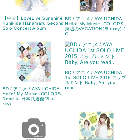
【中古】LoveLive Sunshine
BD / アニメ / AYA UCHIDA
Kunikida Hanamaru Second
Hello! My Music -COLORS-
Solo Concert Album
海辺のVACATION(Blu-ray) /
C...
BD / アニメ / AYA UCHIDA
1st SOLO LIVE 2015 アップ
ルミント Baby, Are you
read...
BD / アニメ / AYA UCHIDA
Hello! My Music -COLORS-
Road to 日本武道館(Blu-
ray)...