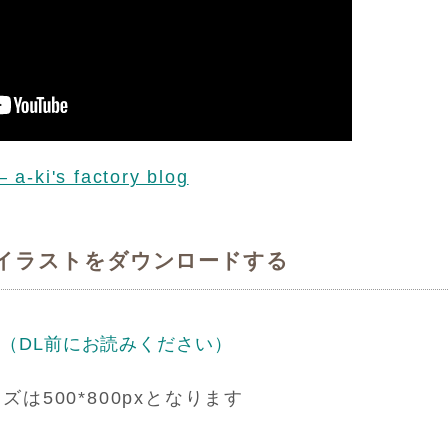
i's factory blog
urneのイラストをダウンロードする
て
（DL前にお読みください）
イズは500*800pxとなります