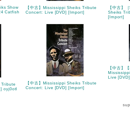
iks Show
【中古】Mississippi Sheiks Tribute
【中古】［状態
4 Catfish
Concert: Live [DVD] [Import]
Sheiks Tri
[Import]
【中古】【3
Mississipp
Live [DVD]
【中古】Mississippi Sheiks Tribute
Tribute
Concert: Live [DVD] [Import]
] oyj0otl
su