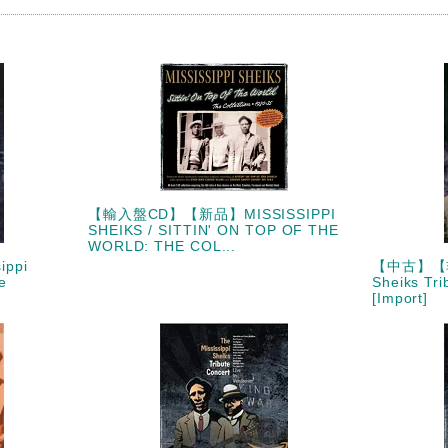
【輸入盤CD】【新品】MISSISSIPPI
SHEIKS / SITTIN' ON TOP OF THE
WORLD: THE COL...
ppi
【中古】【非
e
Sheiks Tri
[Import]