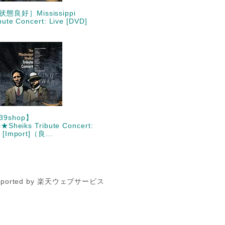
良好］Mississippi
bute Concert: Live [DVD]
9shop】
i★Sheiks Tribute Concert:
 [Import]（良...
pported by 楽天ウェブサービス