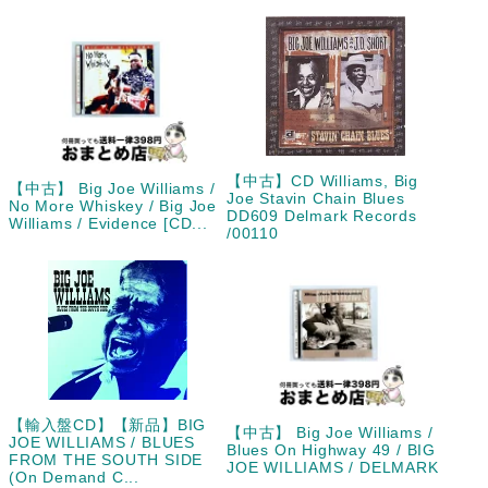
【中古】CD Williams, Big
【中古】 Big Joe Williams /
Joe Stavin Chain Blues
No More Whiskey / Big Joe
DD609 Delmark Records
Williams / Evidence [CD...
/00110
【輸入盤CD】【新品】BIG
【中古】 Big Joe Williams /
JOE WILLIAMS / BLUES
Blues On Highway 49 / BIG
FROM THE SOUTH SIDE
JOE WILLIAMS / DELMARK
(On Demand C...
...