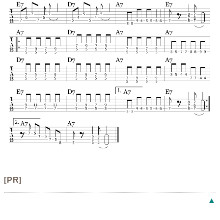
[PR]
▲